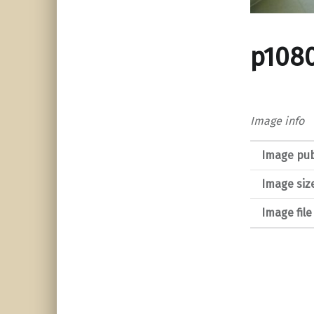
p1080
Image info
Image pub
Image siz
Image fil