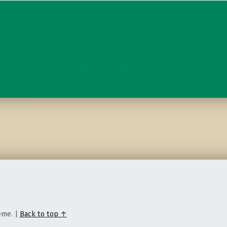
eme.
|
Back to top ↑