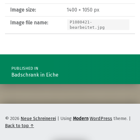
Image size:
1400 × 1050 px
Image file name:
P1080421-
bearbeitet.jpg
Post navigation
PUBLISHED IN
Badschrank in Eiche
© 2026
Neue Schreinerei
|
Using
Modern
WordPress
theme.
|
Back to top ↑