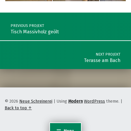
Skip back to main navigation
Post navigation
PREVIOUS PROJEKT
Tisch Massivholz geölt
NEXT PROJEKT
Terasse am Bach
© 2026
Neue Schreinerei
|
Using
Modern
WordPress
theme.
|
Back to top ↑