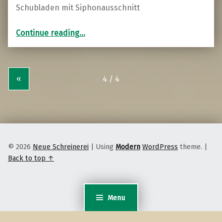
Schubladen mit Siphonausschnitt
“Badmöbel in Kirsche Massivholz lackiert”
Continue reading
…
«
© 2026
Neue Schreinerei
|
Using
Modern
WordPress
theme.
|
Back to top ↑
Menu