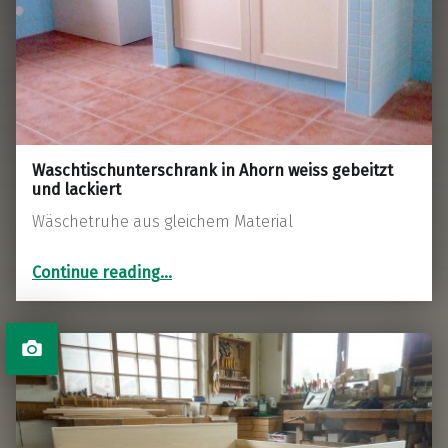
Waschtischunterschrank in Ahorn weiss gebeitzt
und lackiert
Wäschetruhe aus gleichem Material
“Waschtischunterschrank in Ahorn weiss gebeitzt und lackiert”
Continue reading
…