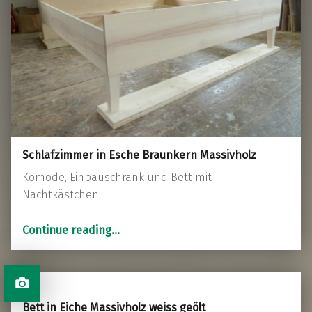
Schlafzimmer in Esche Braunkern Massivholz
Komode, Einbauschrank und Bett mit
Nachtkästchen
“Schlafzimmer in Esche Braunkern Massivholz”
Continue reading
…
Bett in Eiche Massivholz weiss geölt