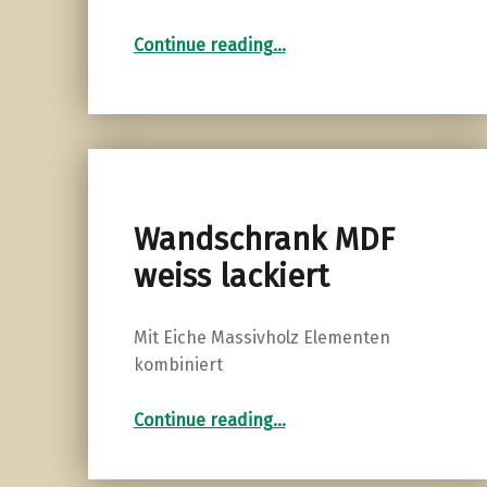
“Sideboard in Olivesche massiv”
Continue reading
…
Wandschrank MDF
weiss lackiert
Mit Eiche Massivholz Elementen
kombiniert
“Wandschrank MDF weiss lackiert”
Continue reading
…