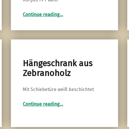
“Ankleideschrank mit Türen in Fichte 3-Schicht”
Continue reading
…
Hängeschrank aus
Zebranoholz
Mit Schiebetüre weiß beschichtet
“Hängeschrank aus Zebranoholz”
Continue reading
…