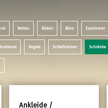
rei
Betten
Böden
Büro
Esszimmer
hreinerei
Regale
Schlafzimmer
Schränke
n
Ankleide /